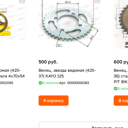
500 руб.
600 р
омая (420-
Венец, звезда ведомая (420-
Венец,
льта 4х70х54
37) KAYO 125
36) ст
PIT BI
0012091
В наличии
Арт.
00000006383
В нал
В корзину
В ко
Загрузить еще