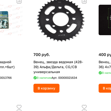
700 руб.
400 р
задней
Венец, звезда ведомая (428-
Венец,
пл.=6шт)
39) Альфа/Дельта, CG/CB
36) 4х
универсальная
В нал
0013766
В наличии
Арт.
00000021634
В корзину
В ко