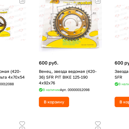
600 руб.
600 р
омая (420-
Венец, звезда ведомая (420-
Звезда
льта 4х70х54
36) SFR PIT BIKE 125-190
SFR
4х92х76
0012088
В нал
В наличии
Арт.
00000012098
В корзину
В ко