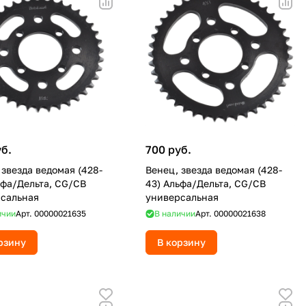
уб.
700 руб.
 звезда ведомая (428-
Венец, звезда ведомая (428-
ьфа/Дельта, CG/CB
43) Альфа/Дельта, CG/CB
сальная
универсальная
ичии
Арт.
00000021635
В наличии
Арт.
00000021638
рзину
В корзину