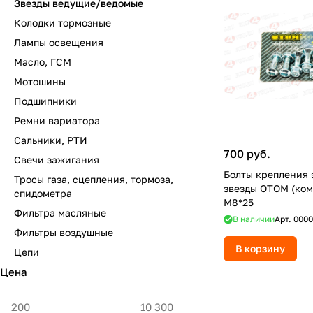
Звезды ведущие/ведомые
Колодки тормозные
Лампы освещения
Масло, ГСМ
Мотошины
Подшипники
Ремни вариатора
Сальники, РТИ
700 руб.
Свечи зажигания
Болты крепления 
Тросы газа, сцепления, тормоза,
звезды OTOM (ком
спидометра
M8*25
Фильтра масляные
В наличии
Арт.
0000
Фильтры воздушные
В корзину
Цепи
Цена