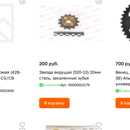
200 руб.
700 р
омая (428-
Звезда ведущая (520-13) 20мм
Венец,
, CG/CB
сталь, закаленные зубья
38) Ал
универ
В наличии
Арт.
00000012179
0021640
В нал
В корзину
В ко