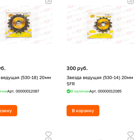
уб.
300 руб.
 ведущая (530-18) 20мм
Звезда ведущая (530-14) 20мм
SFR
ичии
Арт.
00000012087
В наличии
Арт.
00000012085
рзину
В корзину