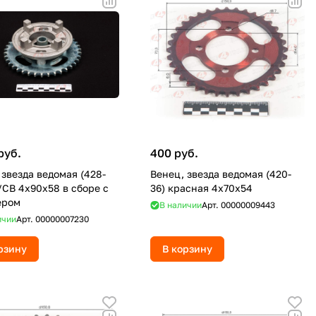
руб.
400 руб.
 звезда ведомая (428-
Венец, звезда ведомая (420-
/CB 4х90х58 в сборе с
36) красная 4х70х54
ером
В наличии
Арт.
00000009443
ичии
Арт.
00000007230
рзину
В корзину