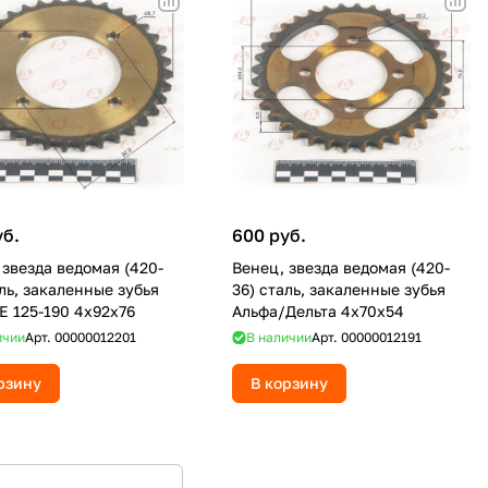
уб.
600 руб.
 звезда ведомая (420-
Венец, звезда ведомая (420-
аль, закаленные зубья
36) сталь, закаленные зубья
KE 125-190 4х92х76
Альфа/Дельта 4х70х54
ичии
Арт.
00000012201
В наличии
Арт.
00000012191
рзину
В корзину