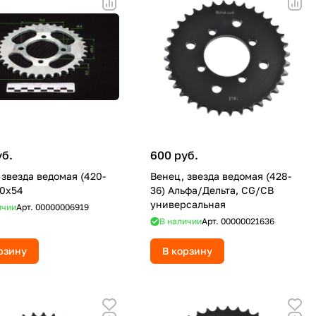
уб.
600 руб.
 звезда ведомая (420-
Венец, звезда ведомая (428-
70х54
36) Альфа/Дельта, CG/CB
универсальная
ичии
Арт.
00000006919
В наличии
Арт.
00000021636
рзину
В корзину