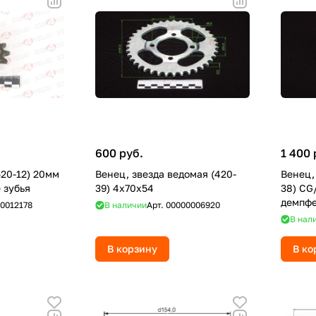
600 руб.
1 400 
520-12) 20мм
Венец, звезда ведомая (420-
Венец,
 зубья
39) 4х70х54
38) CG
демпф
0012178
В наличии
Арт.
00000006920
В нал
В корзину
В ко