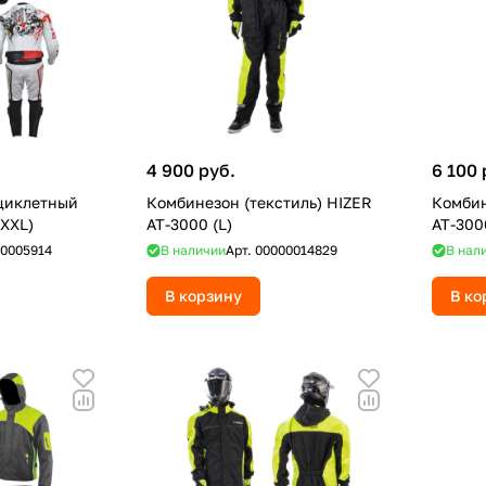
4 900 руб.
6 100 
циклетный
Комбинезон (текстиль) HIZER
Комбин
(XXL)
AT-3000 (L)
AT-300
0005914
В наличии
Арт.
00000014829
В нал
В корзину
В ко