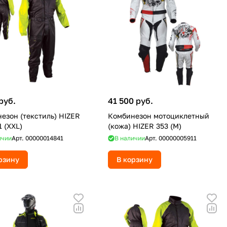
руб.
41 500 руб.
езон (текстиль) HIZER
Комбинезон мотоциклетный
1 (XXL)
(кожа) HIZER 353 (M)
ичии
Арт.
00000014841
В наличии
Арт.
00000005911
рзину
В корзину