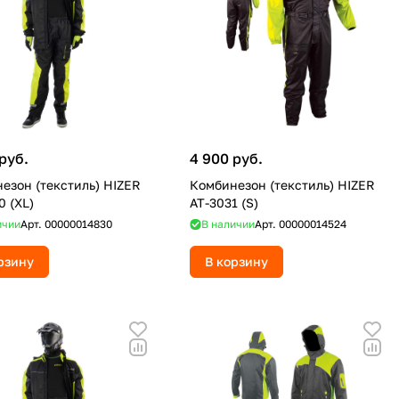
руб.
4 900 руб.
езон (текстиль) HIZER
Комбинезон (текстиль) HIZER
0 (XL)
AT-3031 (S)
ичии
Арт.
00000014830
В наличии
Арт.
00000014524
рзину
В корзину