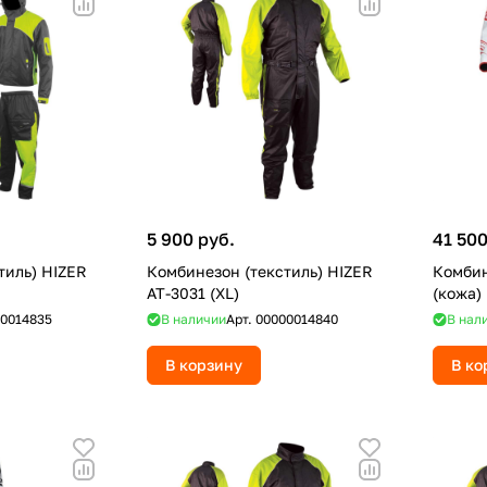
5 900 руб.
41 500
тиль) HIZER
Комбинезон (текстиль) HIZER
Комбин
AT-3031 (XL)
(кожа) 
0014835
В наличии
Арт.
00000014840
В нал
В корзину
В ко