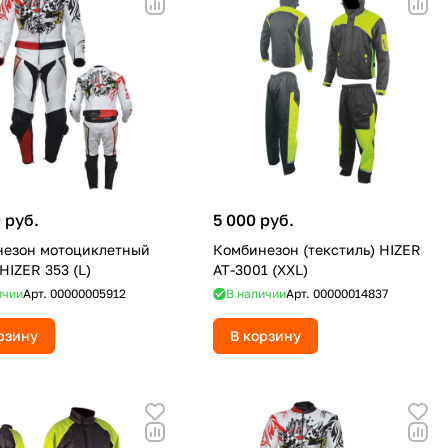
 руб.
5 000 руб.
езон мотоциклетный
Комбинезон (текстиль) HIZER
HIZER 353 (L)
AT-3001 (XXL)
ичии
Арт.
00000005912
В наличии
Арт.
00000014837
рзину
В корзину