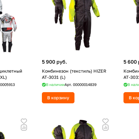
5 900 руб.
5 600 
циклетный
Комбинезон (текстиль) HIZER
Комбин
(XL)
AT-3031 (L)
AT-303
0005913
В наличии
Арт.
00000014839
В нал
В корзину
В ко