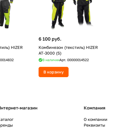
6 100 руб.
тиль) HIZER
Комбинезон (текстиль) HIZER
AT-3000 (S)
0014832
В наличии
Арт.
00000014522
В корзину
Интернет-магазин
Компания
аталог
О компании
Бренды
Реквизиты