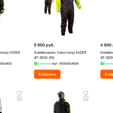
5 900 руб.
4 900 
тиль) HIZER
Комбинезон (текстиль) HIZER
Комбин
AT-3031 (M)
AT-300
0014831
В наличии
Арт.
00000014838
В нал
В корзину
В ко