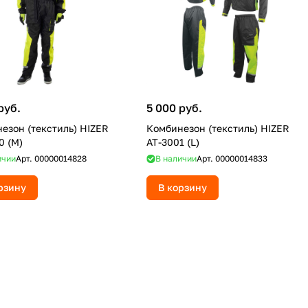
руб.
5 000 руб.
езон (текстиль) HIZER
Комбинезон (текстиль) HIZER
0 (M)
AT-3001 (L)
ичии
Арт.
00000014828
В наличии
Арт.
00000014833
рзину
В корзину