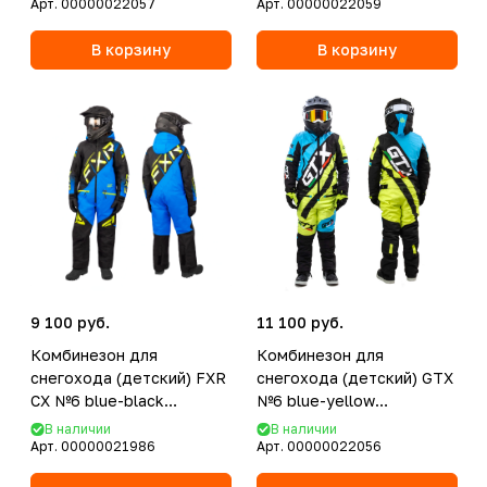
Арт.
00000022057
Арт.
00000022059
В корзину
В корзину
9 100 руб.
11 100 руб.
Комбинезон для
Комбинезон для
снегохода (детский) FXR
снегохода (детский) GTX
CX №6 blue-black
№6 blue-yellow
(текстиль) (14Y/158)
(текстиль) (10Y)
В наличии
В наличии
Арт.
00000021986
Арт.
00000022056