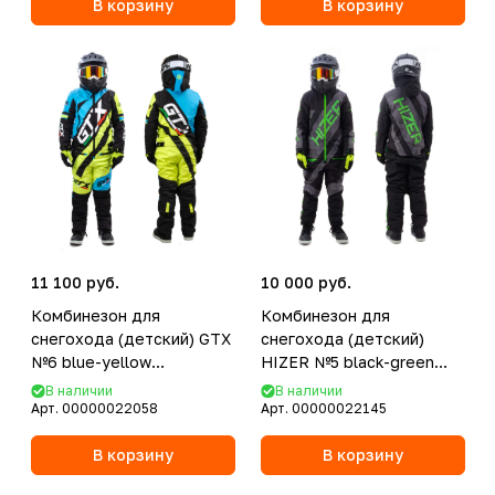
В корзину
В корзину
11 100 руб.
10 000 руб.
Комбинезон для
Комбинезон для
снегохода (детский) GTX
снегохода (детский)
№6 blue-yellow
HIZER №5 black-green
(текстиль) (14Y)
(текстиль) (16Y)
В наличии
В наличии
Арт.
00000022058
Арт.
00000022145
В корзину
В корзину