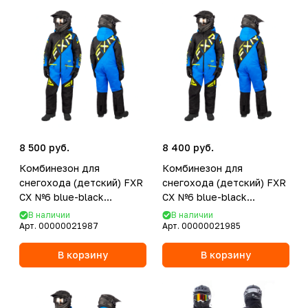
8 500 руб.
8 400 руб.
Комбинезон для
Комбинезон для
снегохода (детский) FXR
снегохода (детский) FXR
CX №6 blue-black
CX №6 blue-black
(текстиль) (16Y/164)
(текстиль) (12Y/152)
В наличии
В наличии
Арт.
00000021987
Арт.
00000021985
В корзину
В корзину