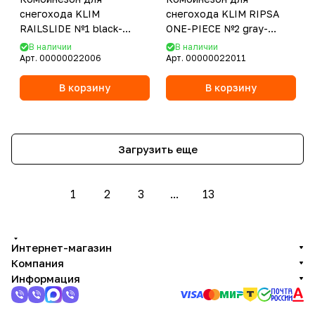
снегохода KLIM
снегохода KLIM RIPSA
RAILSLIDE №1 black-
ONE-PIECE №2 gray-
yellow (текстиль) (M)
orange (текстиль) (M)
В наличии
В наличии
Арт.
00000022006
Арт.
00000022011
В корзину
В корзину
Загрузить еще
1
2
3
...
13
Интернет-магазин
Компания
Информация