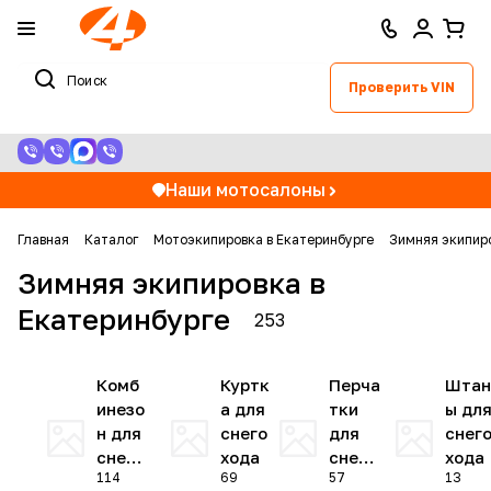
Проверить VIN
Наши мотосалоны
Главная
Каталог
Мотоэкипировка в Екатеринбурге
Зимняя экипиро
Зимняя экипировка в
Екатеринбурге
253
Комб
Куртк
Перча
Штан
инезо
а для
тки
ы дл
н для
снего
для
снег
снего
хода
снего
хода
114
69
57
13
хода
хода