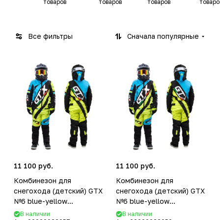
товаров
товаров
товаров
товаро
Все фильтры
Сначала популярные
11 100 руб.
11 100 руб.
Комбинезон для
Комбинезон для
снегохода (детский) GTX
снегохода (детский) GTX
№6 blue-yellow
№6 blue-yellow
(текстиль) (12Y)
(текстиль) (16Y)
В наличии
В наличии