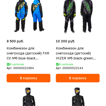
8 500 руб.
10 200 руб.
Комбинезон для
Комбинезон для
снегохода (детский) FXR
снегохода (детский)
CX №6 blue-black
HIZER №5 black-green
(текстиль) (10Y/140)
(текстиль) (14Y)
В наличии
В наличии
Арт.
00000021984
Арт.
00000022144
В корзину
В корзину