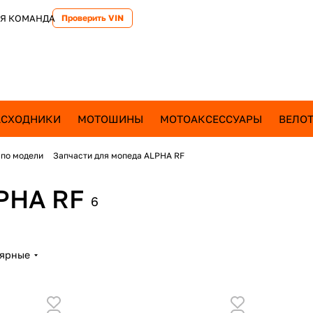
Я КОМАНДА
Проверить VIN
АСХОДНИКИ
МОТОШИНЫ
МОТОАКСЕССУАРЫ
ВЕЛОТ
 по модели
Запчасти для мопеда ALPHA RF
PHA RF
6
лярные