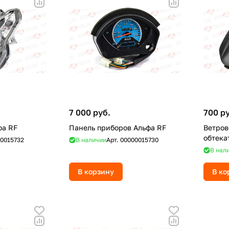
7 000 руб.
700 р
фа RF
Панель приборов Альфа RF
Ветров
0015732
В наличии
Арт.
00000015730
В нал
В корзину
В ко