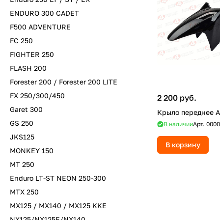
ENDURO 300 CADET
F500 ADVENTURE
FC 250
FIGHTER 250
FLASH 200
Forester 200 / Forester 200 LITE
FX 250/300/450
2 200 руб.
Garet 300
Крыло переднее А
GS 250
В наличии
Арт.
0000
JKS125
В корзину
MONKEY 150
MT 250
Enduro LT-ST NEON 250-300
MTX 250
MX125 / MX140 / MX125 KKE
NX125/NX125E/NX140