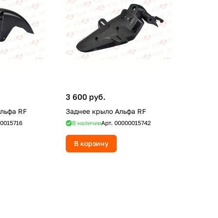
3 600 руб.
льфа RF
Заднее крыло Альфа RF
0015716
В наличии
Арт.
00000015742
В корзину