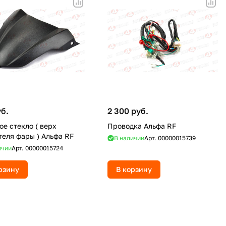
уб.
2 300 руб.
ое стекло ( верх
Проводка Альфа RF
обтекателя фары ) Альфа RF
В наличии
Арт.
00000015739
ичии
Арт.
00000015724
рзину
В корзину