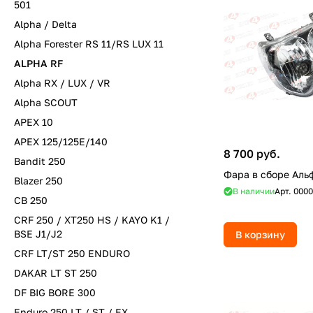
501
Alpha / Delta
Alpha Forester RS 11/RS LUX 11
ALPHA RF
Alpha RX / LUX / VR
Alpha SCOUT
APEX 10
APEX 125/125E/140
8 700 руб.
Bandit 250
Фара в сборе Аль
Blazer 250
В наличии
Арт.
0000
CB 250
CRF 250 / XT250 HS / KAYO K1 /
BSE J1/J2
В корзину
CRF LT/ST 250 ENDURO
DAKAR LT ST 250
DF BIG BORE 300
Enduro 250 LT / ST / EX