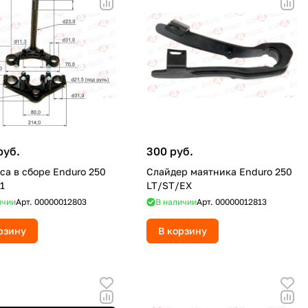
руб.
300 руб.
са в сборе Enduro 250
Слайдер маятника Enduro 250
1
LT/ST/EX
ичии
Арт.
00000012803
В наличии
Арт.
00000012813
рзину
В корзину