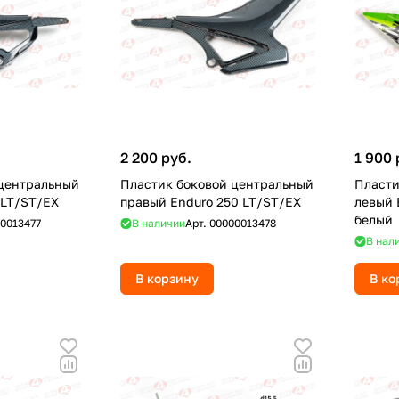
2 200 руб.
1 900 
 центральный
Пластик боковой центральный
Пласти
 LT/ST/EX
правый Enduro 250 LT/ST/EX
левый 
белый
0013477
В наличии
Арт.
00000013478
В нал
В корзину
В ко