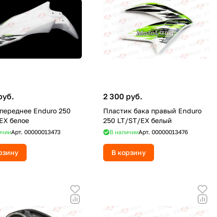
руб.
2 300 руб.
переднее Enduro 250
Пластик бака правый Enduro
EX белое
250 LT/ST/EX белый
ичии
Арт.
00000013473
В наличии
Арт.
00000013476
рзину
В корзину