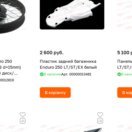
2 600 руб.
5 100 
ro 250
Пластик задний багажника
Панель
18 d=15mm)
Enduro 250 LT/ST/EX белый
LT/ST/
 диск/
В наличии
Арт.
00000013481
В нал
0012819
В корзину
В ко