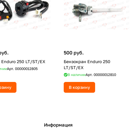
руб.
500 руб.
 Enduro 250 LT/ST/EX
Бензокран Enduro 250
LT/ST/EX
ичии
Арт.
00000012805
В наличии
Арт.
00000012810
рзину
В корзину
Информация