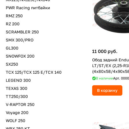
PWR Racing питбайки
RMZ 250
RZ 200
SCRAMBLER 250
SMX 300/PRO
GL300
11 000 руб.
SNOWFOX 200
Обод задний Endu
SX250
LT/ST/EX (2,25-R
(4х80х58/4x90x58
TCX 125/TCX 125 E/TCX 140
звезда)
В наличии
Арт.
0000
LEGEND 300
TEXAS 300
В корзину
TT250/300
V-RAPTOR 250
Voyage 200
WOLF 250
WRX 250 KT