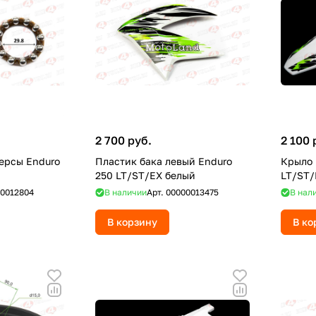
2 700 руб.
2 100 
ерсы Enduro
Пластик бака левый Enduro
Крыло 
250 LT/ST/EX белый
LT/ST/
0012804
В наличии
Арт.
00000013475
В нал
В корзину
В ко