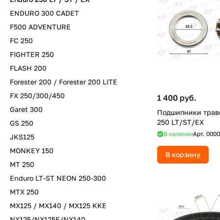
ENDURO 300 CADET
F500 ADVENTURE
FC 250
FIGHTER 250
FLASH 200
Forester 200 / Forester 200 LITE
FX 250/300/450
1 400 руб.
Garet 300
Подшипники трав
250 LT/ST/EX
GS 250
В наличии
Арт.
0000
JKS125
MONKEY 150
В корзину
MT 250
Enduro LT-ST NEON 250-300
MTX 250
MX125 / MX140 / MX125 KKE
NX125/NX125E/NX140