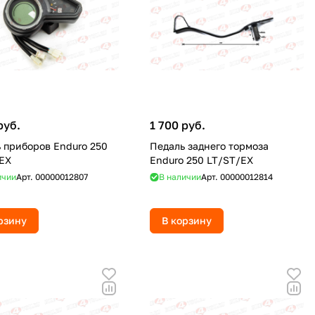
руб.
1 700 руб.
 приборов Enduro 250
Педаль заднего тормоза
EX
Enduro 250 LT/ST/EX
ичии
Арт.
00000012807
В наличии
Арт.
00000012814
рзину
В корзину