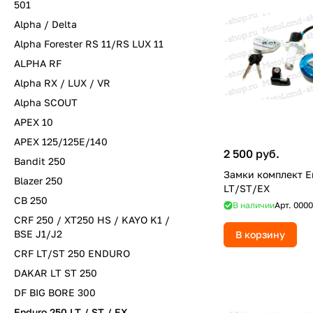
501
Alpha / Delta
Alpha Forester RS 11/RS LUX 11
ALPHA RF
Alpha RX / LUX / VR
Alpha SCOUT
APEX 10
APEX 125/125E/140
2 500 руб.
Bandit 250
Замки комплект E
Blazer 250
LT/ST/EX
CB 250
В наличии
Арт.
0000
CRF 250 / XT250 HS / KAYO K1 /
BSE J1/J2
В корзину
CRF LT/ST 250 ENDURO
DAKAR LT ST 250
DF BIG BORE 300
Enduro 250 LT / ST / EX