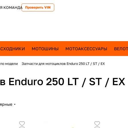
Я КОМАНДА
Проверить VIN
АСХОДНИКИ
МОТОШИНЫ
МОТОАКСЕССУАРЫ
ВЕЛОТ
 по модели
Запчасти для мотоциклов Enduro 250 LT / ST / EX
 Enduro 250 LT / ST / EX
лярные