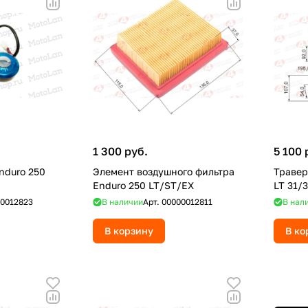
1 300 руб.
5 100 
nduro 250
Элемент воздушного фильтра
Травер
Enduro 250 LT/ST/EX
LT 31/3
0012823
В наличии
Арт.
00000012811
В нал
В корзину
В ко