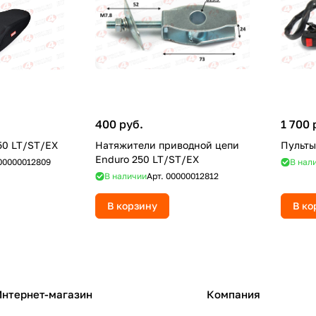
400 руб.
1 700 
50 LT/ST/EX
Натяжители приводной цепи
Пульты
Enduro 250 LT/ST/EX
00000012809
В нал
В наличии
Арт.
00000012812
В корзину
В ко
Интернет-магазин
Компания