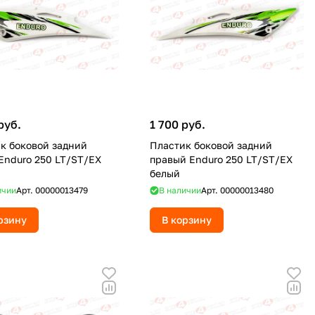
руб.
1 700 руб.
к боковой задний
Пластик боковой задний
Enduro 250 LT/ST/EX
правый Enduro 250 LT/ST/EX
белый
ичии
Арт.
00000013479
В наличии
Арт.
00000013480
рзину
В корзину