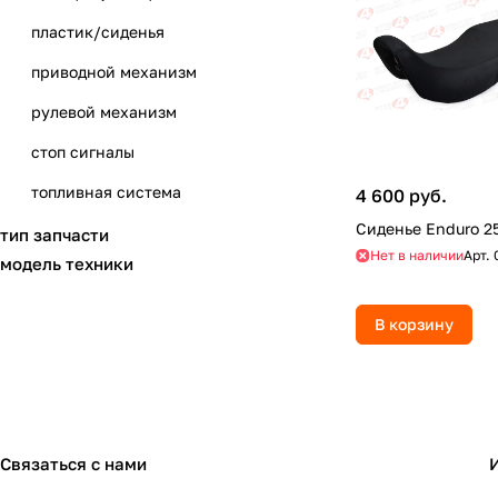
пластик/сиденья
приводной механизм
рулевой механизм
стоп сигналы
топливная система
4 600 руб.
Сиденье Enduro 2
тормозная система
тип запчасти
Нет в наличии
Арт.
модель техники
тросы
фары
В корзину
фильтры воздушные
шасси
электрика
Связаться с нами